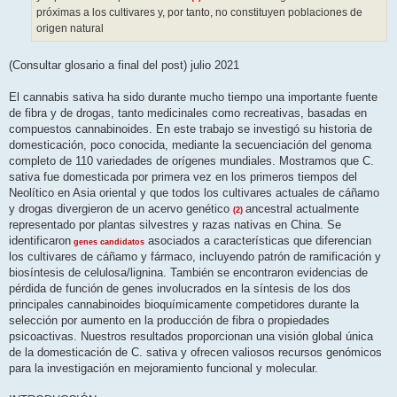
próximas a los cultivares y, por tanto, no constituyen poblaciones de
origen natural
(Consultar glosario a final del post) julio 2021
El cannabis sativa ha sido durante mucho tiempo una importante fuente
de fibra y de drogas, tanto medicinales como recreativas, basadas en
compuestos cannabinoides. En este trabajo se investigó su historia de
domesticación, poco conocida, mediante la secuenciación del genoma
completo de 110 variedades de orígenes mundiales. Mostramos que C.
sativa fue domesticada por primera vez en los primeros tiempos del
Neolítico en Asia oriental y que todos los cultivares actuales de cáñamo
y drogas divergieron de un acervo genético
ancestral actualmente
(2)
representado por plantas silvestres y razas nativas en China. Se
identificaron
asociados a características que diferencian
genes candidatos
los cultivares de cáñamo y fármaco, incluyendo patrón de ramificación y
biosíntesis de celulosa/lignina. También se encontraron evidencias de
pérdida de función de genes involucrados en la síntesis de los dos
principales cannabinoides bioquímicamente competidores durante la
selección por aumento en la producción de fibra o propiedades
psicoactivas. Nuestros resultados proporcionan una visión global única
de la domesticación de C. sativa y ofrecen valiosos recursos genómicos
para la investigación en mejoramiento funcional y molecular.