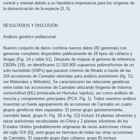
central y oriental debido a su hipotética importancia para los orígenes de
la domesticación de la especie (3, 5).
RESULTADOS Y DISCUSIÓN
Análisis genético poblacional
Nuestro conjunto de datos combina nuevos datos (82 genomas) con
genomas completos disponibles públicamente de 28 tipos de cáñamo y
drogas (Fig. 1A y tabla S1). Después de mapear al genoma de referencia
CBDRx (18), se identificaron 12.010.905 supuestos polimorfismos de un
solo nucleótido (SNPs) que pasaron criterios de filtrado a través de las
104 accesiones de Cannabis retenidas para análisis posteriores (fig. S1;
ver Materiales y Métodos). Se caracterizaron las relaciones genéticas
entre todas las accesiones de Cannabis utilizando filogenia de máxima
verosimilitud (ML) (enraizada en Humulus lupulus), así como análisis de
mezcla y componentes principales (PCA; Fig. 1). Todos nuestros análisis
muestran un fuerte agrupamiento de accesiones de Cannabis en cuatro
grupos genéticos bien separados. El primer grupo (posteriormente,
cannabis basal, grupo A; Fig. 1B e fig. S2) incluye 14 plantas silvestres y
razas autóctonas recolectadas en China y 2 plantas silvestres de los
Estados Unidos [probablemente originarias de razas autóctonas chinas
del siglo XIX (5)]; este grupo es hermano de todas las otras accesiones
de Cannabis. El segundo grupo (tipo cáñamo, grupo B) incluye