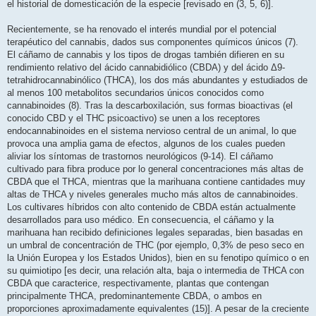
el historial de domesticación de la especie [revisado en (3, 5, 6)].
Recientemente, se ha renovado el interés mundial por el potencial
terapéutico del cannabis, dados sus componentes químicos únicos (7).
El cáñamo de cannabis y los tipos de drogas también difieren en su
rendimiento relativo del ácido cannabidiólico (CBDA) y del ácido Δ9-
tetrahidrocannabinólico (THCA), los dos más abundantes y estudiados de
al menos 100 metabolitos secundarios únicos conocidos como
cannabinoides (8). Tras la descarboxilación, sus formas bioactivas (el
conocido CBD y el THC psicoactivo) se unen a los receptores
endocannabinoides en el sistema nervioso central de un animal, lo que
provoca una amplia gama de efectos, algunos de los cuales pueden
aliviar los síntomas de trastornos neurológicos (9-14). El cáñamo
cultivado para fibra produce por lo general concentraciones más altas de
CBDA que el THCA, mientras que la marihuana contiene cantidades muy
altas de THCA y niveles generales mucho más altos de cannabinoides.
Los cultivares híbridos con alto contenido de CBDA están actualmente
desarrollados para uso médico. En consecuencia, el cáñamo y la
marihuana han recibido definiciones legales separadas, bien basadas en
un umbral de concentración de THC (por ejemplo, 0,3% de peso seco en
la Unión Europea y los Estados Unidos), bien en su fenotipo químico o en
su quimiotipo [es decir, una relación alta, baja o intermedia de THCA con
CBDA que caracterice, respectivamente, plantas que contengan
principalmente THCA, predominantemente CBDA, o ambos en
proporciones aproximadamente equivalentes (15)]. A pesar de la creciente