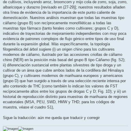
de cultivos, incluyendo arroz, broomcorn y mijo cola de zorro, soja, zorro,
albaricoque y durazno [revisado en (27-29)]; nuestros resultados añaden
otra línea de evidencia de la importancia de este punto caliente de
domesticación. Nuestros análisis muestran que todas las muestras tipo
cáñamo (grupo B) son recíprocamente monofiléticas a todas las
muestras tipo fármaco (tanto ferales como cultivares; grupos C y D),
indicativo de trayectorias de mejoramiento independientes con muy poca
evidencia de patrones complejos de flujo génico entre tipos de uso final
durante la expansión global. Más específicamente, la topología
filogenética del árbol sugiere (i) un origen chino para los cultivares
modernos de cáñamo, ilustrado por las accesiones criollas de cáñamo
chino (NER) en la posición más basal del grupo B tipo Cáñamo (fig. S2);
ii) diferenciación sustancial entre plantas silvestres de tipo droga y un
cultivar de un área que cubre ambos lados de la cordillera del Himalaya
(grupo C), y cultivares modernos de marihuana europeos y americanos
(grupo D) que han surgido a través de una selección reciente intensa por
alto contenido de THC (como también lo indican los valores de FST
recíprocamente altos entre los grupos de drogas C y D; Fig. 1D); y iii) un
historial de reproducción distinto para muestras de marihuana de regiones
ecuatoriales (MSA, PEU, SWD, HMW y THD; para los códigos de
muestra, véase el cuadro S1),
Sigue la traducción: aún me queda que traducir y corregir