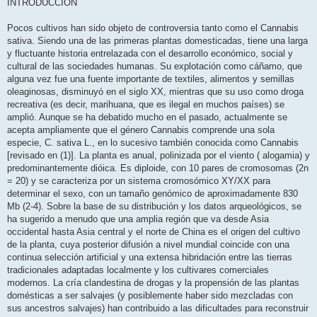
INTRODUCCIÓN
Pocos cultivos han sido objeto de controversia tanto como el Cannabis
sativa. Siendo una de las primeras plantas domesticadas, tiene una larga
y fluctuante historia entrelazada con el desarrollo económico, social y
cultural de las sociedades humanas. Su explotación como cáñamo, que
alguna vez fue una fuente importante de textiles, alimentos y semillas
oleaginosas, disminuyó en el siglo XX, mientras que su uso como droga
recreativa (es decir, marihuana, que es ilegal en muchos países) se
amplió. Aunque se ha debatido mucho en el pasado, actualmente se
acepta ampliamente que el género Cannabis comprende una sola
especie, C. sativa L., en lo sucesivo también conocida como Cannabis
[revisado en (1)]. La planta es anual, polinizada por el viento ( alogamia) y
predominantemente dióica. Es diploide, con 10 pares de cromosomas (2n
= 20) y se caracteriza por un sistema cromosómico XY/XX para
determinar el sexo, con un tamaño genómico de aproximadamente 830
Mb (2-4). Sobre la base de su distribución y los datos arqueológicos, se
ha sugerido a menudo que una amplia región que va desde Asia
occidental hasta Asia central y el norte de China es el origen del cultivo
de la planta, cuya posterior difusión a nivel mundial coincide con una
continua selección artificial y una extensa hibridación entre las tierras
tradicionales adaptadas localmente y los cultivares comerciales
modernos. La cría clandestina de drogas y la propensión de las plantas
domésticas a ser salvajes (y posiblemente haber sido mezcladas con
sus ancestros salvajes) han contribuido a las dificultades para reconstruir