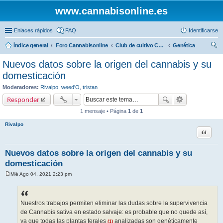
www.cannabisonline.es
Enlaces rápidos
FAQ
Identificarse
Índice general
Foro Cannabisonline
Club de cultivo Cannabisonline
Genética
us
Nuevos datos sobre la origen del cannabis y su
car
domesticación
Moderadores:
Rivalpo
,
weed'O
,
tristan
Responder
1 mensaje • Página
1
de
1
Rivalpo
Citar
Nuevos datos sobre la origen del cannabis y su
domesticación
Mié Ago 04, 2021 2:23 pm
M
e
n
s
a
Nuestros trabajos permiten eliminar las dudas sobre la supervivencia
j
de Cannabis sativa en estado salvaje: es probable que no quede así,
e
ya que todas las plantas ferales
analizadas son genéticamente
(1)