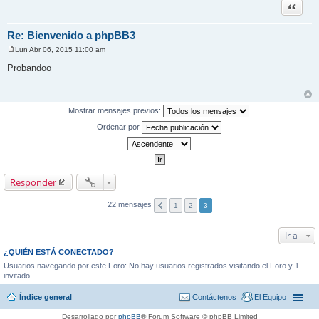
Citar
Re: Bienvenido a phpBB3
Lun Abr 06, 2015 11:00 am
M
e
Probandoo
n
s
a
j
e
Mostrar mensajes previos:
Ordenar por
Responder
22 mensajes
1
2
3
Ir a
¿QUIÉN ESTÁ CONECTADO?
Usuarios navegando por este Foro: No hay usuarios registrados visitando el Foro y 1
invitado
Índice general
Contáctenos
El Equipo
Desarrollado por
phpBB
® Forum Software © phpBB Limited