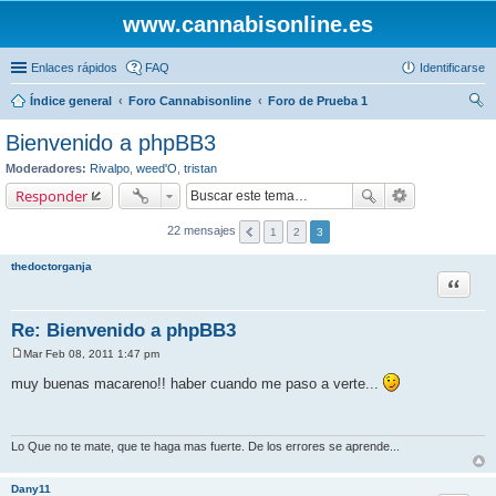
www.cannabisonline.es
Enlaces rápidos
FAQ
Identificarse
Índice general
Foro Cannabisonline
Foro de Prueba 1
us
Bienvenido a phpBB3
car
Moderadores:
Rivalpo
,
weed'O
,
tristan
Responder
22 mensajes
1
2
3
thedoctorganja
Citar
Re: Bienvenido a phpBB3
Mar Feb 08, 2011 1:47 pm
M
e
muy buenas macareno!! haber cuando me paso a verte...
n
s
a
j
e
Lo Que no te mate, que te haga mas fuerte. De los errores se aprende...
Dany11