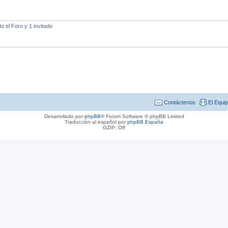
 el Foro y 1 invitado
Contáctenos
El Equi
Desarrollado por
phpBB
® Forum Software © phpBB Limited
Traducción al español por
phpBB España
GZIP: Off