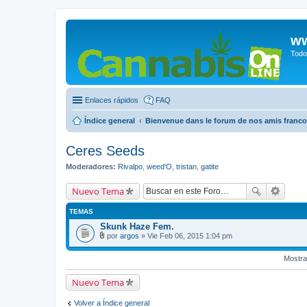
ww
Todo
Enlaces rápidos
FAQ
Índice general
Bienvenue dans le forum de nos amis franc
Ceres Seeds
Moderadores:
Rivalpo
,
weed'O
,
tristan
,
gatite
Nuevo Tema
TEMAS
Skunk Haze Fem.
por
argos
» Vie Feb 06, 2015 1:04 pm
A
d
Mostra
j
u
n
Nuevo Tema
t
o
(
Volver a Índice general