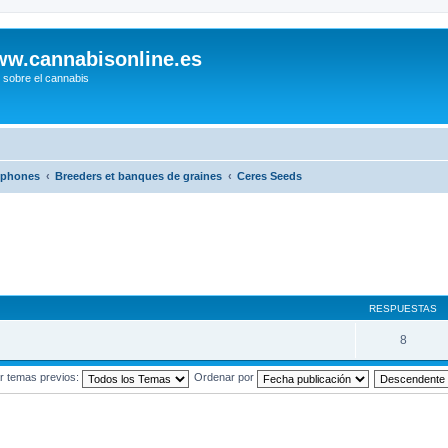
w.cannabisonline.es
 sobre el cannabis
ophones
Breeders et banques de graines
Ceres Seeds
RESPUESTAS
8
r temas previos:
Ordenar por