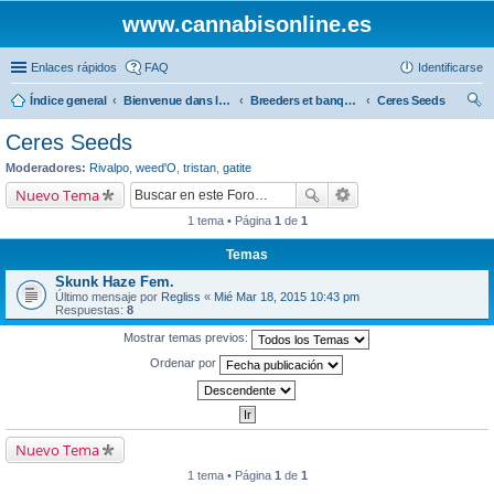
www.cannabisonline.es
Enlaces rápidos
FAQ
Identificarse
Índice general
Bienvenue dans le forum de nos amis francophones
Breeders et banques de graines
Ceres Seeds
us
Ceres Seeds
car
Moderadores:
Rivalpo
,
weed'O
,
tristan
,
gatite
Nuevo Tema
1 tema • Página
1
de
1
Temas
Skunk Haze Fem.
Último mensaje por
Regliss
«
Mié Mar 18, 2015 10:43 pm
Respuestas:
8
Mostrar temas previos:
Ordenar por
Nuevo Tema
1 tema • Página
1
de
1