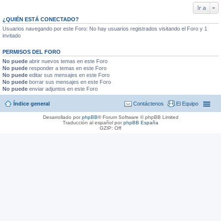
Ir a
¿QUIÉN ESTÁ CONECTADO?
Usuarios navegando por este Foro: No hay usuarios registrados visitando el Foro y 1
invitado
PERMISOS DEL FORO
No puede
abrir nuevos temas en este Foro
No puede
responder a temas en este Foro
No puede
editar sus mensajes en este Foro
No puede
borrar sus mensajes en este Foro
No puede
enviar adjuntos en este Foro
Índice general
Contáctenos
El Equipo
Desarrollado por
phpBB
® Forum Software © phpBB Limited
Traducción al español por
phpBB España
GZIP: Off