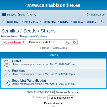
www.cannabisonline.es
Enlaces rápidos
FAQ
Identificarse
Índice general
Foro Cannabisonline
Tienda / Boutique / Shop (Online)
Estableciemientos colaboradores
Breeders Seeds S.L.
Semillas / Seeds / Strains
us
Semillas / Seeds / Strains
car
Moderadores:
Rivalpo
,
weed'O
,
tristan
Nuevo Tema
3 temas • Página
1
de
1
Temas
Outlet
Último mensaje por
tristan
«
Lun Abr 25, 2016 5:48 pm
Freebies
Último mensaje por
tristan
«
Mié Ene 11, 2012 4:28 pm
Seed List (Actualizada)
Último mensaje por
tristan
«
Mar Abr 26, 2011 3:44 pm
Mostrar temas previos:
Ordenar por