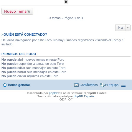
Nuevo Tema
3 temas • Página
1
de
1
Ir a
¿QUIÉN ESTÁ CONECTADO?
Usuarios navegando por este Foro: No hay usuarios registrados visitando el Foro y 1
invitado
PERMISOS DEL FORO
No puede
abrir nuevos temas en este Foro
No puede
responder a temas en este Foro
No puede
editar sus mensajes en este Foro
No puede
borrar sus mensajes en este Foro
No puede
enviar adjuntos en este Foro
Índice general
Contáctenos
El Equipo
Desarrollado por
phpBB
® Forum Software © phpBB Limited
Traducción al español por
phpBB España
GZIP: Off