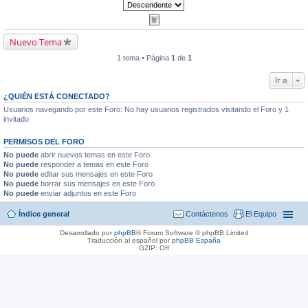
Nuevo Tema
1 tema • Página
1
de
1
Ir a
¿QUIÉN ESTÁ CONECTADO?
Usuarios navegando por este Foro: No hay usuarios registrados visitando el Foro y 1
invitado
PERMISOS DEL FORO
No puede
abrir nuevos temas en este Foro
No puede
responder a temas en este Foro
No puede
editar sus mensajes en este Foro
No puede
borrar sus mensajes en este Foro
No puede
enviar adjuntos en este Foro
Índice general
Contáctenos
El Equipo
Desarrollado por
phpBB
® Forum Software © phpBB Limited
Traducción al español por
phpBB España
GZIP: Off