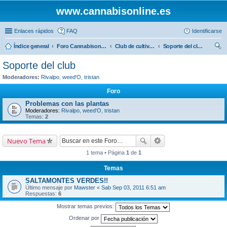
www.cannabisonline.es
Enlaces rápidos
FAQ
Identificarse
Índice general
Foro Cannabisonline
Club de cultivo Cannabisonline
Soporte del club
us
Soporte del club
car
Moderadores:
Rivalpo
,
weed'O
,
tristan
Foro
Problemas con las plantas
Moderadores:
Rivalpo
,
weed'O
,
tristan
Temas:
2
Nuevo Tema
1 tema • Página
1
de
1
Temas
SALTAMONTES VERDES!!
Último mensaje por
Mawster
«
Sab Sep 03, 2011 6:51 am
Respuestas:
6
Mostrar temas previos:
Ordenar por