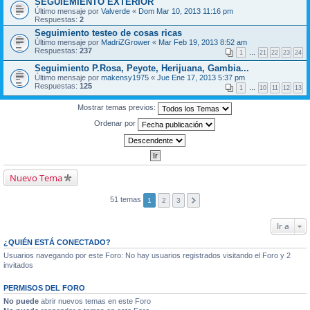
SEGUIEMIENTO EXTERIOR
Último mensaje por
Valverde
«
Dom Mar 10, 2013 11:16 pm
Respuestas:
2
Seguimiento testeo de cosas ricas
Último mensaje por
MadriZGrower
«
Mar Feb 19, 2013 8:52 am
Respuestas:
237
1
…
21
22
23
24
Seguimiento P.Rosa, Peyote, Herijuana, Gambia...
Último mensaje por
makensy1975
«
Jue Ene 17, 2013 5:37 pm
Respuestas:
125
1
…
10
11
12
13
Mostrar temas previos:
Ordenar por
Nuevo Tema
51 temas
1
2
3
Ir a
¿QUIÉN ESTÁ CONECTADO?
Usuarios navegando por este Foro: No hay usuarios registrados visitando el Foro y 2
invitados
PERMISOS DEL FORO
No puede
abrir nuevos temas en este Foro