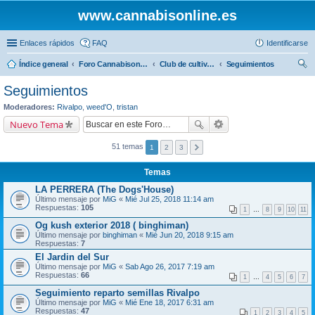
www.cannabisonline.es
Enlaces rápidos
FAQ
Identificarse
Índice general
Foro Cannabisonline
Club de cultivo Cannabisonline
Seguimientos
us
Seguimientos
car
Moderadores:
Rivalpo
,
weed'O
,
tristan
Nuevo Tema
51 temas
1
2
3
Temas
LA PERRERA (The Dogs'House)
Último mensaje por
MiG
«
Mié Jul 25, 2018 11:14 am
Respuestas:
105
1
…
8
9
10
11
Og kush exterior 2018 ( binghiman)
Último mensaje por
binghiman
«
Mié Jun 20, 2018 9:15 am
Respuestas:
7
El Jardin del Sur
Último mensaje por
MiG
«
Sab Ago 26, 2017 7:19 am
Respuestas:
66
1
…
4
5
6
7
Seguimiento reparto semillas Rivalpo
Último mensaje por
MiG
«
Mié Ene 18, 2017 6:31 am
Respuestas:
47
1
2
3
4
5