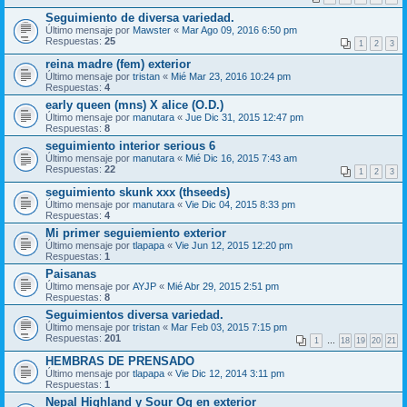
Seguimiento de diversa variedad.
Último mensaje por
Mawster
«
Mar Ago 09, 2016 6:50 pm
Respuestas:
25
1
2
3
reina madre (fem) exterior
Último mensaje por
tristan
«
Mié Mar 23, 2016 10:24 pm
Respuestas:
4
early queen (mns) X alice (O.D.)
Último mensaje por
manutara
«
Jue Dic 31, 2015 12:47 pm
Respuestas:
8
seguimiento interior serious 6
Último mensaje por
manutara
«
Mié Dic 16, 2015 7:43 am
Respuestas:
22
1
2
3
seguimiento skunk xxx (thseeds)
Último mensaje por
manutara
«
Vie Dic 04, 2015 8:33 pm
Respuestas:
4
Mi primer seguiemiento exterior
Último mensaje por
tlapapa
«
Vie Jun 12, 2015 12:20 pm
Respuestas:
1
Paisanas
Último mensaje por
AYJP
«
Mié Abr 29, 2015 2:51 pm
Respuestas:
8
Seguimientos diversa variedad.
Último mensaje por
tristan
«
Mar Feb 03, 2015 7:15 pm
Respuestas:
201
1
…
18
19
20
21
HEMBRAS DE PRENSADO
Último mensaje por
tlapapa
«
Vie Dic 12, 2014 3:11 pm
Respuestas:
1
Nepal Highland y Sour Og en exterior