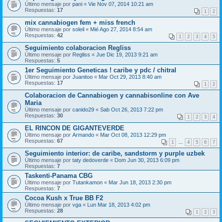
Último mensaje por
pani
«
Vie Nov 07, 2014 10:21 am
Respuestas:
17
1
2
mix cannabiogen fem + miss french
Último mensaje por
soleil
«
Mié Ago 27, 2014 8:54 am
Respuestas:
42
1
2
3
4
5
Seguimiento colaboracion Regliss
Último mensaje por
Regliss
«
Jue Dic 19, 2013 9:21 am
Respuestas:
5
1er Seguimiento Geneticas ! caribe y pdc / chitral
Último mensaje por
Juanitoo
«
Mar Oct 29, 2013 8:40 am
Respuestas:
17
1
2
Colaboracion de Cannabiogen y cannabisonline con Ave
Maria
Último mensaje por
canido29
«
Sab Oct 26, 2013 7:22 pm
Respuestas:
30
1
2
3
4
EL RINCON DE GIGANTEVERDE
Último mensaje por
Armando
«
Mar Oct 08, 2013 12:29 pm
Respuestas:
67
1
…
4
5
6
7
Seguimiento interior: de caribe, sandstorm y purple uzbek
Último mensaje por
taty dedoverde
«
Dom Jun 30, 2013 6:09 pm
Respuestas:
7
Taskenti-Panama CBG
Último mensaje por
Tutankamon
«
Mar Jun 18, 2013 2:30 pm
Respuestas:
7
Cocoa Kush x True BB F2
Último mensaje por
vga
«
Lun Mar 18, 2013 4:02 pm
Respuestas:
28
1
2
3