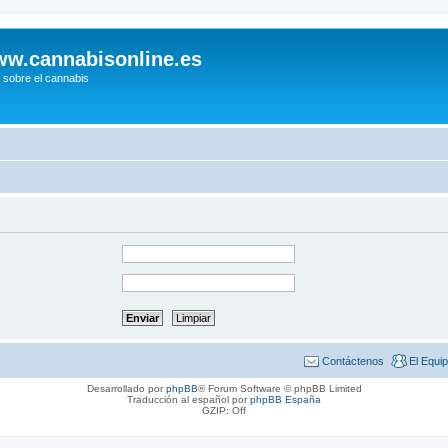
w.cannabisonline.es
 sobre el cannabis
Contáctenos
El Equi
Desarrollado por
phpBB
® Forum Software © phpBB Limited
Traducción al español por
phpBB España
GZIP: Off