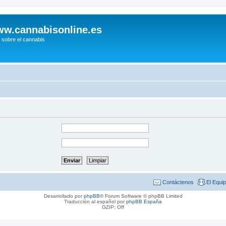
w.cannabisonline.es
 sobre el cannabis
Contáctenos
El Equi
Desarrollado por
phpBB
® Forum Software © phpBB Limited
Traducción al español por
phpBB España
GZIP: Off