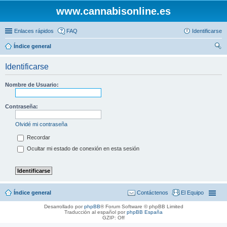
www.cannabisonline.es
Enlaces rápidos
FAQ
Identificarse
Índice general
us
Identificarse
car
Nombre de Usuario:
Contraseña:
Olvidé mi contraseña
Recordar
Ocultar mi estado de conexión en esta sesión
Índice general
Contáctenos
El Equipo
Desarrollado por
phpBB
® Forum Software © phpBB Limited
Traducción al español por
phpBB España
GZIP: Off