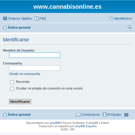
www.cannabisonline.es
Enlaces rápidos
FAQ
Identificarse
Índice general
us
Identificarse
car
Nombre de Usuario:
Contraseña:
Olvidé mi contraseña
Recordar
Ocultar mi estado de conexión en esta sesión
Índice general
Contáctenos
El Equipo
Desarrollado por
phpBB
® Forum Software © phpBB Limited
Traducción al español por
phpBB España
GZIP: Off