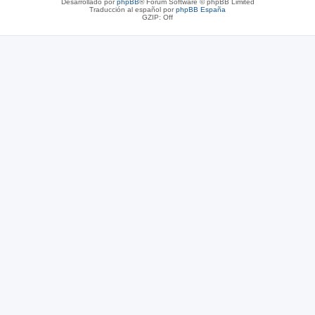
Desarrollado por
phpBB
® Forum Software © phpBB Limited
Traducción al español por
phpBB España
GZIP: Off