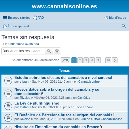
www.cannabisonline.es
Enlaces rápidos
FAQ
Identificarse
Índice general
us
Temas sin respuesta
car
Ir a búsqueda avanzada
Se encontraron 446 coincidencias
1
2
3
4
5
…
18
Temas
Estudio sobre los efectos del cannabis a nivel cerebral
por
tristan
» Sab Nov 06, 2021 11:40 am » en
Cannabisonline
Nuevos datos sobre la origen del cannabis y su
domesticación
A
por
Rivalpo
» Mié Ago 04, 2021 2:23 pm » en
Genética
d
La Ley de plurilingüismo
j
por
tristan
» Mié Abr 07, 2021 6:05 pm » en
u
Todo se Vale
n
t
El Botánico de Barcelona busca el origen del cannabis
o
A
por
Rivalpo
» Mié Mar 31, 2021 10:00 am » en
Club de cultivo Cannabisonline
(
d
s
j
Histoire de l'interdiction du cannabis en France
)
u