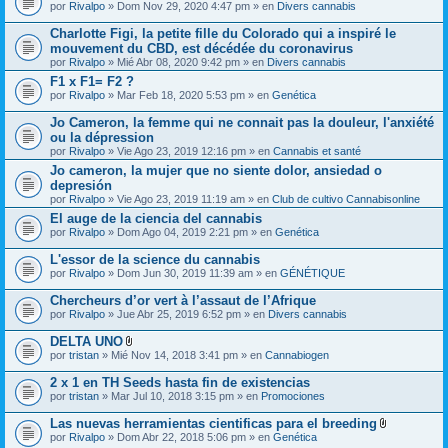
A
por
Rivalpo
» Dom Nov 29, 2020 4:47 pm » en
Divers cannabis
n
d
t
j
Charlotte Figi, la petite fille du Colorado qui a inspiré le
o
u
(
mouvement du CBD, est décédée du coronavirus
n
s
por
Rivalpo
» Mié Abr 08, 2020 9:42 pm » en
Divers cannabis
t
)
o
F1 x F1= F2 ?
(
por
Rivalpo
» Mar Feb 18, 2020 5:53 pm » en
Genética
s
)
Jo Cameron, la femme qui ne connait pas la douleur, l'anxiété
ou la dépression
por
Rivalpo
» Vie Ago 23, 2019 12:16 pm » en
Cannabis et santé
Jo cameron, la mujer que no siente dolor, ansiedad o
depresión
por
Rivalpo
» Vie Ago 23, 2019 11:19 am » en
Club de cultivo Cannabisonline
El auge de la ciencia del cannabis
por
Rivalpo
» Dom Ago 04, 2019 2:21 pm » en
Genética
L'essor de la science du cannabis
por
Rivalpo
» Dom Jun 30, 2019 11:39 am » en
GÉNÉTIQUE
Chercheurs d’or vert à l’assaut de l’Afrique
por
Rivalpo
» Jue Abr 25, 2019 6:52 pm » en
Divers cannabis
DELTA UNO
A
por
tristan
» Mié Nov 14, 2018 3:41 pm » en
Cannabiogen
d
j
2 x 1 en TH Seeds hasta fin de existencias
u
por
tristan
» Mar Jul 10, 2018 3:15 pm » en
Promociones
n
t
Las nuevas herramientas cientificas para el breeding
o
A
(
por
Rivalpo
» Dom Abr 22, 2018 5:06 pm » en
Genética
d
s