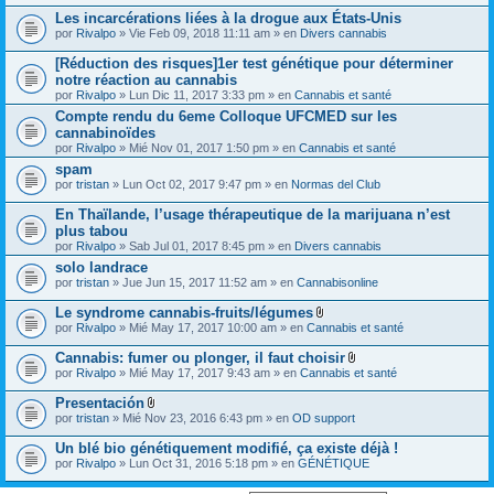
j
)
Les incarcérations liées à la drogue aux États-Unis
u
por
Rivalpo
» Vie Feb 09, 2018 11:11 am » en
Divers cannabis
n
t
[Réduction des risques]1er test génétique pour déterminer
o
(
notre réaction au cannabis
s
por
Rivalpo
» Lun Dic 11, 2017 3:33 pm » en
Cannabis et santé
)
Compte rendu du 6eme Colloque UFCMED sur les
cannabinoïdes
por
Rivalpo
» Mié Nov 01, 2017 1:50 pm » en
Cannabis et santé
spam
por
tristan
» Lun Oct 02, 2017 9:47 pm » en
Normas del Club
En Thaïlande, l’usage thérapeutique de la marijuana n’est
plus tabou
por
Rivalpo
» Sab Jul 01, 2017 8:45 pm » en
Divers cannabis
solo landrace
por
tristan
» Jue Jun 15, 2017 11:52 am » en
Cannabisonline
Le syndrome cannabis-fruits/légumes
A
por
Rivalpo
» Mié May 17, 2017 10:00 am » en
Cannabis et santé
d
j
Cannabis: fumer ou plonger, il faut choisir
u
A
por
Rivalpo
» Mié May 17, 2017 9:43 am » en
Cannabis et santé
n
d
t
j
Presentación
o
u
A
(
por
tristan
» Mié Nov 23, 2016 6:43 pm » en
OD support
n
d
s
t
j
)
Un blé bio génétiquement modifié, ça existe déjà !
o
u
(
por
Rivalpo
» Lun Oct 31, 2016 5:18 pm » en
GÉNÉTIQUE
n
s
t
)
o