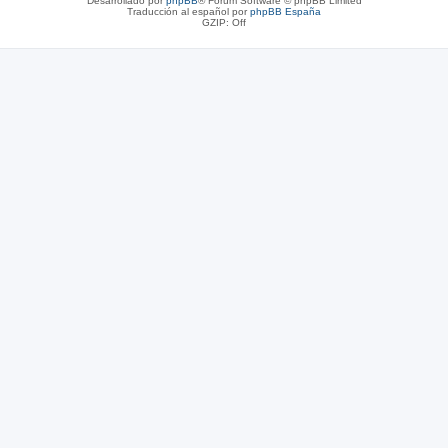
Desarrollado por
phpBB
® Forum Software © phpBB Limited
Traducción al español por
phpBB España
GZIP: Off