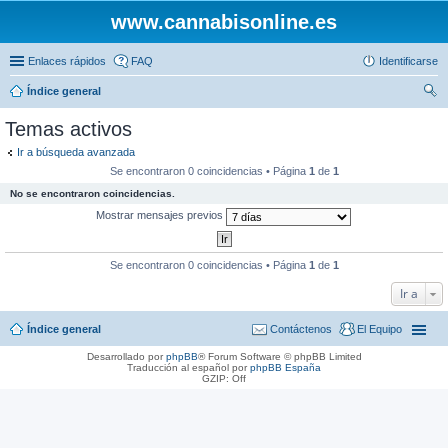
www.cannabisonline.es
Enlaces rápidos
FAQ
Identificarse
Índice general
us
Temas activos
car
Ir a búsqueda avanzada
Se encontraron 0 coincidencias • Página
1
de
1
No se encontraron coincidencias.
Mostrar mensajes previos
Se encontraron 0 coincidencias • Página
1
de
1
Ir a
Índice general
Contáctenos
El Equipo
Desarrollado por
phpBB
® Forum Software © phpBB Limited
Traducción al español por
phpBB España
GZIP: Off