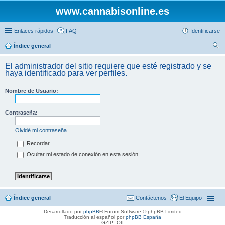
www.cannabisonline.es
Enlaces rápidos
FAQ
Identificarse
Índice general
us
El administrador del sitio requiere que esté registrado y se
car
haya identificado para ver perfiles.
Nombre de Usuario:
Contraseña:
Olvidé mi contraseña
Recordar
Ocultar mi estado de conexión en esta sesión
Índice general
Contáctenos
El Equipo
Desarrollado por
phpBB
® Forum Software © phpBB Limited
Traducción al español por
phpBB España
GZIP: Off