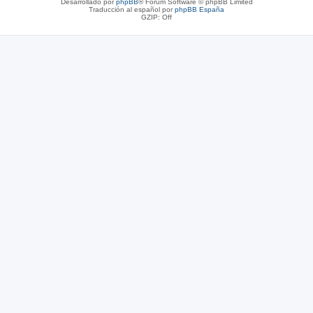
Desarrollado por
phpBB
® Forum Software © phpBB Limited
Traducción al español por
phpBB España
GZIP: Off