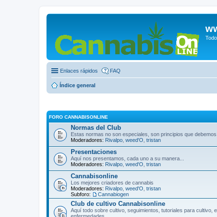
ww
Todo
Enlaces rápidos
FAQ
Índice general
FORO CANNABISONLINE
Normas del Club
Estas normas no son especiales, son principios que debemos 
Moderadores:
Rivalpo
,
weed'O
,
tristan
Presentaciones
Aquí nos presentamos, cada uno a su manera...
Moderadores:
Rivalpo
,
weed'O
,
tristan
Cannabisonline
Los mejores criadores de cannabis
Moderadores:
Rivalpo
,
weed'O
,
tristan
Subforo:
Cannabiogen
Club de cultivo Cannabisonline
Aquí todo sobre cultivo, seguimientos, tutoriales para cultivo
enfermedades...