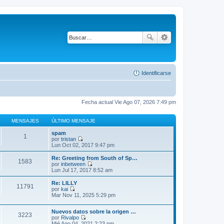
Identificarse
Fecha actual Vie Ago 07, 2026 7:49 pm
MENSAJES
ÚLTIMO MENSAJE
spam
1
por
tristan
V
Lun Oct 02, 2017 9:47 pm
e
r
Re: Greeting from South of Sp…
1583
ú
por
inbetween
l
V
Lun Jul 17, 2017 8:52 am
t
e
i
r
Re: LILLY
11791
m
ú
por
kai
o
l
V
Mar Nov 11, 2025 5:29 pm
m
t
e
e
i
r
n
m
Nuevos datos sobre la origen …
ú
3223
s
o
por
Rivalpo
l
a
V
m
Mié Ago 04, 2021 2:23 pm
t