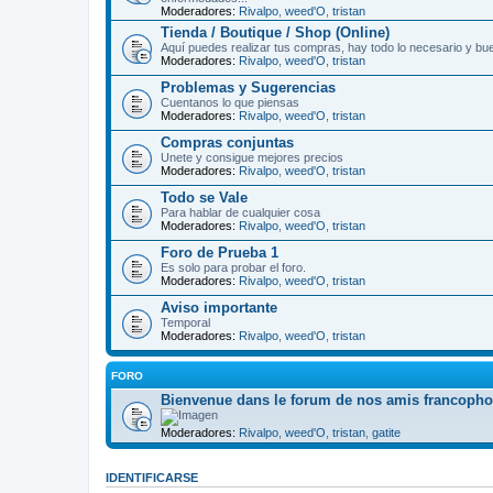
Moderadores:
Rivalpo
,
weed'O
,
tristan
Tienda / Boutique / Shop (Online)
Aquí puedes realizar tus compras, hay todo lo necesario y bu
Moderadores:
Rivalpo
,
weed'O
,
tristan
Problemas y Sugerencias
Cuentanos lo que piensas
Moderadores:
Rivalpo
,
weed'O
,
tristan
Compras conjuntas
Unete y consigue mejores precios
Moderadores:
Rivalpo
,
weed'O
,
tristan
Todo se Vale
Para hablar de cualquier cosa
Moderadores:
Rivalpo
,
weed'O
,
tristan
Foro de Prueba 1
Es solo para probar el foro.
Moderadores:
Rivalpo
,
weed'O
,
tristan
Aviso importante
Temporal
Moderadores:
Rivalpo
,
weed'O
,
tristan
FORO
Bienvenue dans le forum de nos amis francoph
Moderadores:
Rivalpo
,
weed'O
,
tristan
,
gatite
IDENTIFICARSE