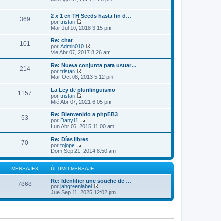
j
e
e
i
e
r
n
m
2 x 1 en TH Seeds hasta fin d…
ú
s
o
369
por
tristan
l
a
m
V
Mar Jul 10, 2018 3:15 pm
t
j
e
e
i
e
n
r
m
Re: chat
s
101
ú
o
por
Admin010
a
l
V
m
Vie Abr 07, 2017 8:26 am
j
t
e
e
e
i
r
n
Re: Nueva conjunta para usuar…
214
m
ú
s
por
tristan
o
l
a
V
Mar Oct 08, 2013 5:12 pm
m
t
j
e
e
i
e
r
La Ley de plurilingüismo
n
1157
m
ú
por
tristan
s
o
l
V
Mié Abr 07, 2021 6:05 pm
a
m
t
e
j
e
i
r
Re: Bienvenido a phpBB3
e
n
53
m
ú
por
Dany11
s
o
l
V
Lun Abr 06, 2015 11:00 am
a
m
t
e
j
e
i
r
Re: Días libres
e
n
70
m
ú
por
tojope
s
o
l
V
Dom Sep 21, 2014 8:50 am
a
m
t
e
j
e
i
r
e
n
m
ú
MENSAJES
ÚLTIMO MENSAJE
s
o
l
a
m
t
Re: Identifier une souche de …
7868
j
e
i
por
jahgreenlabel
e
n
m
V
Jue Sep 11, 2025 12:02 pm
s
o
e
a
m
r
j
e
ú
e
n
l
s
t