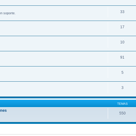
33
en soporte.
17
10
91
5
3
TEMAS
ones
550