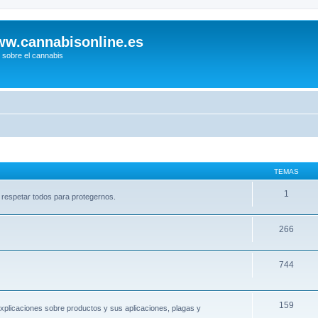
w.cannabisonline.es
 sobre el cannabis
TEMAS
1
respetar todos para protegernos.
266
744
159
, explicaciones sobre productos y sus aplicaciones, plagas y