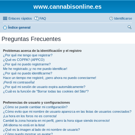
www.cannabisonline.es
Enlaces rápidos
FAQ
Identificarse
Índice general
us
Preguntas Frecuentes
car
Problemas acerca de la identificación y el registro
¿Por qué me tengo que registrar?
¿Qué es COPPA? (APPCO)
¿Por qué no puedo registrarme?
Me he registrado ¡y no me puedo identificar!
¿Por qué no puedo identificarme?
Hace un tiempo me registré, ¡pero ahora no puedo conectarme!
¡Perdí mi contraseña!
¿Por qué mi sesión de usuario expira automáticamente?
¿Cuál es la función de "Borrar todas las cookies del Sitio"?
Preferencias de usuario y configuraciones
¿Cómo se puede cambiar mi configuración?
¿Cómo evito que mi nombre de usuario aparezca en las listas de usuarios conectados?
¡La hora en los foros no es correcta!
Cambié la zona horaria en mi perfil, ¡pero la hora sigue siendo incorrecto!
¡Mi idioma no está en la lista!
¿Qué es la imagen al lado de mi nombre de usuario?
¿Cómo puedo mostrar un avatar?